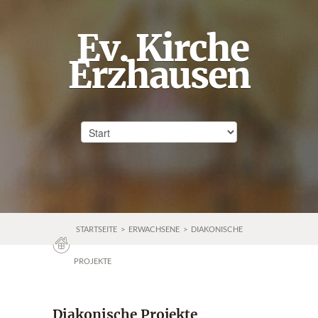
Ev. Kirche
Erzhausen
STARTSEITE
>
ERWACHSENE
>
DIAKONISCHE
PROJEKTE
Diakonische Projekte