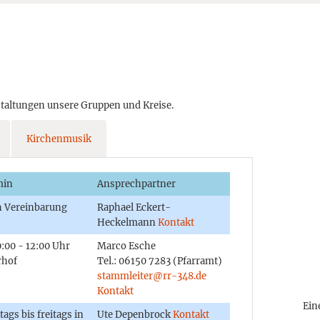
staltungen unsere Gruppen und Kreise.
Kirchenmusik
min
Ansprechpartner
 Vereinbarung
Raphael Eckert-
Heckelmann
Kontakt
0:00 - 12:00 Uhr
Marco Esche
rhof
Tel.: 06150 7283 (Pfarramt)
stammleiter@rr-348.de
Kontakt
Ein
ags bis freitags in
Ute Depenbrock
Kontakt