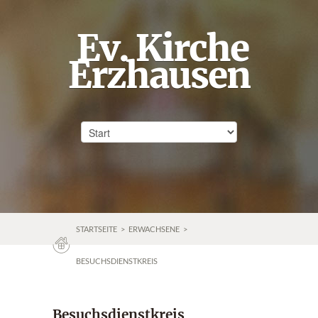
Ev. Kirche
Erzhausen
STARTSEITE
>
ERWACHSENE
>
BESUCHSDIENSTKREIS
Besuchsdienstkreis