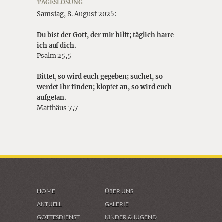
TAGESLOSUNG
Samstag, 8. August 2026:
Du bist der Gott, der mir hilft; täglich harre
ich auf dich.
Psalm 25,5
Bittet, so wird euch gegeben; suchet, so
werdet ihr finden; klopfet an, so wird euch
aufgetan.
Matthäus 7,7
HOME
ÜBER UNS
AKTUELL
GALERIE
GOTTESDIENST
KINDER & JUGEND